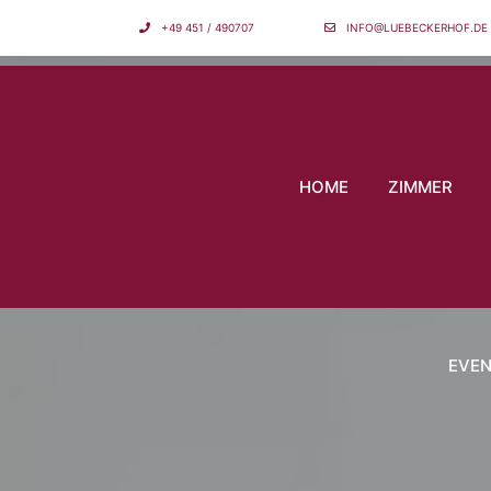
+49 451 / 490707
INFO@LUEBECKERHOF.DE
HOME
ZIMMER
EVE